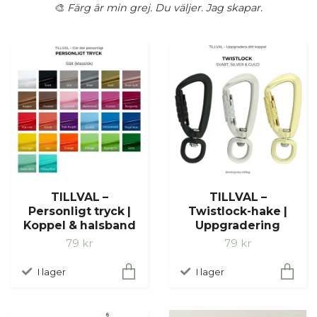
🎨
Färg är min grej. Du väljer. Jag skapar.
TILLVAL –
TILLVAL –
Personligt tryck |
Twistlock-hake |
Koppel & halsband
Uppgradering
79 kr
79 kr
I lager
I lager