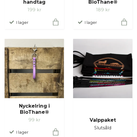
handtag
BioThane®
199 kr
189 kr
I lager
I lager
Nyckelring i
BioThane®
Valppaket
99 kr
Slutsåld
I lager