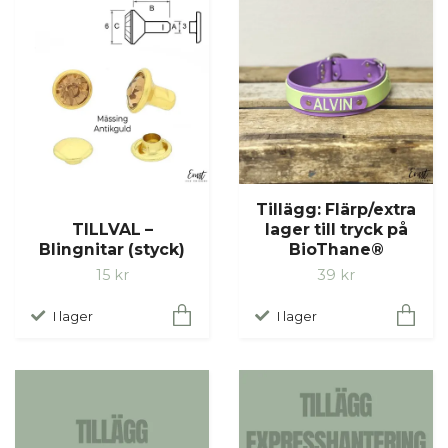
Tillägg: Flärp/extra
TILLVAL –
lager till tryck på
Blingnitar (styck)
BioThane®
15 kr
39 kr
I lager
I lager