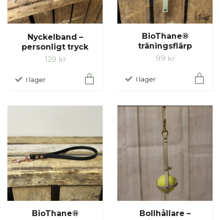
BioThane®
Nyckelband –
träningsflärp
personligt tryck
99 kr
129 kr
I lager
I lager
BioThane®
Bollhållare –