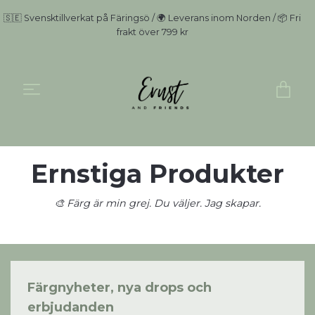
🇸🇪 Svensktillverkat på Färingsö / 🌍 Leverans inom Norden / 📦 Fri
frakt över 799 kr
Ernstiga Produkter
🎨 Färg är min grej. Du väljer. Jag skapar.
Färgnyheter, nya drops och
erbjudanden