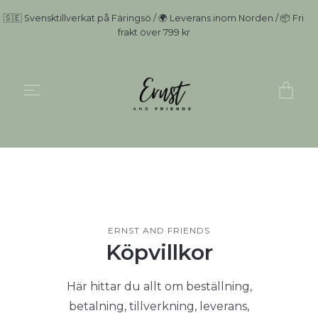
🇸🇪 Svensktillverkat på Färingsö / 🌍 Leverans inom Norden / 📦 Fri
frakt över 799 kr
ERNST AND FRIENDS
Köpvillkor
Här hittar du allt om beställning,
betalning, tillverkning, leverans,