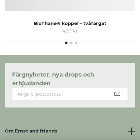
BioThane® koppel – tvåfärgat
489 kr
Färgnyheter, nya drops och
erbjudanden
Om Ernst and friends