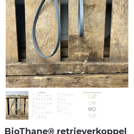
BioThane® retrieverkoppel