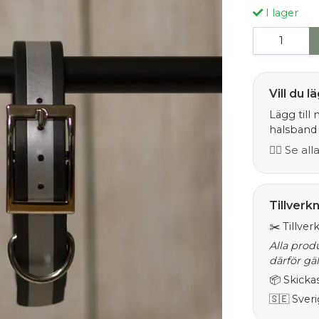
I lager
Vill du lä
Lägg till
halsband 
👉🏻 Se al
Tillverk
✂️ Tillver
Alla prod
därför gäl
📦 Skicka
🇸🇪 Sver