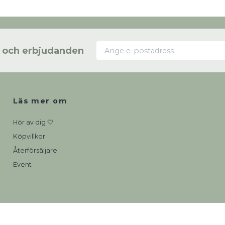
s och erbjudanden
Läs mer om
Hör av dig 🤍
Köpvillkor
Återförsäljare
Event