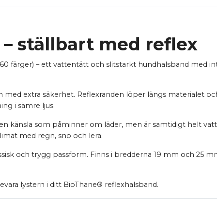
 ställbart med reflex
60 färger) – ett vattentätt och slitstarkt hundhalsband med in
ed extra säkerhet. Reflexranden löper längs materialet och re
ng i sämre ljus.
 känsla som påminner om läder, men är samtidigt helt vattent
 klimat med regn, snö och lera.
assisk och trygg passform. Finns i bredderna 19 mm och 25 
evara lystern i ditt BioThane® reflexhalsband.