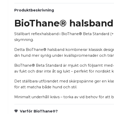
Produktbeskrivning
BioThane® halsband –
Ställbart reflexhalsband i BioThane® Beta Standard (+
skymning.
Detta BioThane® halsband kombinerar klassisk design m
din hund mer synlig under kvällspromenader och träni
BioThane® Beta Standard är mjukt och följsamt med en
av fukt och drar inte åt sig lukt – perfekt för nordiskt
Det ställbara utförandet med skärpspänne ger en kl
för att matcha både hund och stil.
Minimalt underhåll krävs – torka av vid behov för att b
💚 Varför BioThane®?