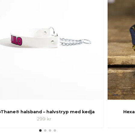
oThane® halsband – halvstryp med kedja
Hexa
299 kr