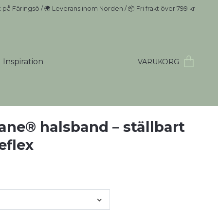
t på Färingsö / 🌍 Leverans inom Norden / 📦 Fri frakt över 799 kr
Inspiration
VARUKORG
ane® halsband – ställbart
eflex