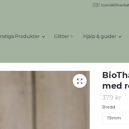
🇸🇪 Svensktillverka
nstiga Produkter
Glitter ✨
Hjälp & guider
BioTh
med r
379 kr
Bredd:
19mm