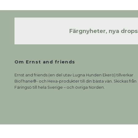
Färgnyheter, nya drop
Om Ernst and friends
Ernst and friends (en del utav Lugna Hunden Ekerö) tillverkar
BioThane®- och Hexa-produkter till din bästa vän. Skickas från
Färingsö till hela Sverige – och övriga Norden.
© 2026 Ernst and friends
Powered by Quickbutik