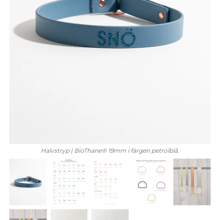
Halvstryp | BioThane® 19mm i färgen petrolblå.