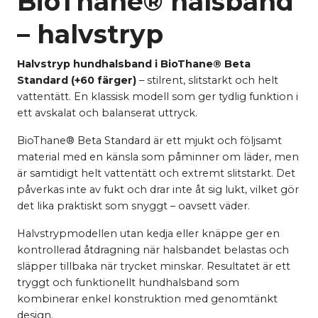
BioThane® halsband
– halvstryp
Halvstryp hundhalsband i BioThane® Beta
Standard (+60 färger)
– stilrent, slitstarkt och helt
vattentätt. En klassisk modell som ger tydlig funktion i
ett avskalat och balanserat uttryck.
BioThane® Beta Standard är ett mjukt och följsamt
material med en känsla som påminner om läder, men
är samtidigt helt vattentätt och extremt slitstarkt. Det
påverkas inte av fukt och drar inte åt sig lukt, vilket gör
det lika praktiskt som snyggt – oavsett väder.
Halvstrypmodellen utan kedja eller knäppe ger en
kontrollerad åtdragning när halsbandet belastas och
släpper tillbaka när trycket minskar. Resultatet är ett
tryggt och funktionellt hundhalsband som
kombinerar enkel konstruktion med genomtänkt
design.