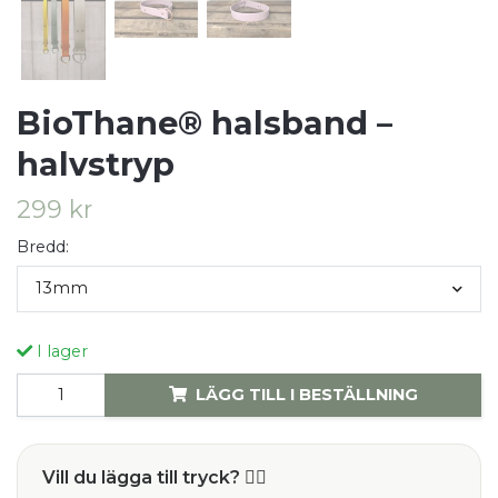
BioThane® halsband –
halvstryp
299 kr
Bredd:
13mm
I lager
LÄGG TILL I BESTÄLLNING
Vill du lägga till tryck? ✍🏻