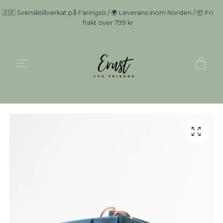
🇸🇪 Svensktillverkat på Färingsö / 🌍 Leverans inom Norden / 📦 Fri
frakt över 799 kr